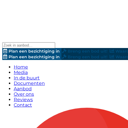
Plan een bezichtiging in
Breng een bod uit!
Waard
Plan een bezichtiging in
Breng een bod uit!
Waard
Home
Media
In de buurt
Documenten
Aanbod
Over ons
Reviews
Contact