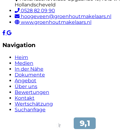
Hollandscheveld
0528 82 09 90
hoogeveen@groenhoutmakelaars.nl
www.groenhoutmakelaars.nl
Navigation
Heim
Medien
In der Nähe
Dokumente
Angebot
Über uns
Bewertungen
Kontakt
Wertschätzung
Suchanfrage