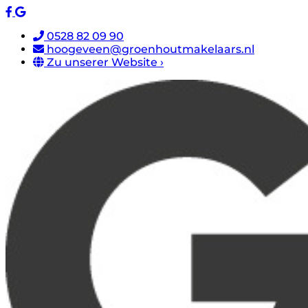
0528 82 09 90
hoogeveen@groenhoutmakelaars.nl
Zu unserer Website ›