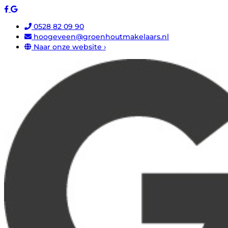
0528 82 09 90
hoogeveen@groenhoutmakelaars.nl
Naar onze website ›