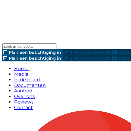
Plan een bezichtiging in
Breng een bod uit!
Waard
Plan een bezichtiging in
Breng een bod uit!
Waard
Home
Media
In de buurt
Documenten
Aanbod
Over ons
Reviews
Contact